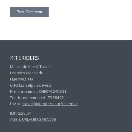
KITERIDERS
Masciadri Kite & Travel
Leandro Masciadri
Eigerweg 11A
CH-3123 Belp / Schweiz
Firmennummer: CHE374.249.031
Telefonnummer: +41 79 584 22 11
E-Mail:
travel@kiteriders-surfreisen.
at
IMPRESSUM
AGB & URLAUBSGARANTIE