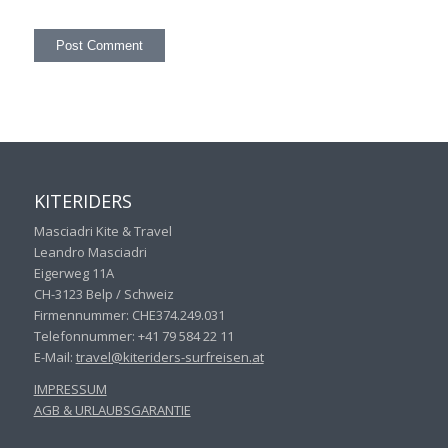
KITERIDERS
Masciadri Kite & Travel
Leandro Masciadri
Eigerweg 11A
CH-3123 Belp / Schweiz
Firmennummer: CHE374.249.031
Telefonnummer: +41 79 584 22 11
E-Mail:
travel@kiteriders-surfreisen.
at
IMPRESSUM
AGB & URLAUBSGARANTIE