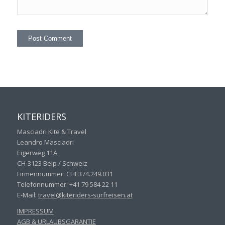
KITERIDERS
Masciadri Kite & Travel
Leandro Masciadri
Eigerweg 11A
CH-3123 Belp / Schweiz
Firmennummer: CHE374.249.031
Telefonnummer: +41 79 584 22 11
E-Mail:
travel@kiteriders-surfreisen.
at
IMPRESSUM
AGB & URLAUBSGARANTIE