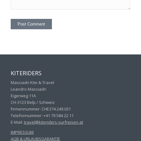
KITERIDERS
Masciadri Kite & Travel
Leandro Masciadri
Eigerweg 11A
CH-3123 Belp / Schweiz
Firmennummer: CHE374.249.031
Telefonnummer: +41 79 584 22 11
E-Mail:
travel@kiteriders-surfreisen.
at
IMPRESSUM
AGB & URLAUBSGARANTIE