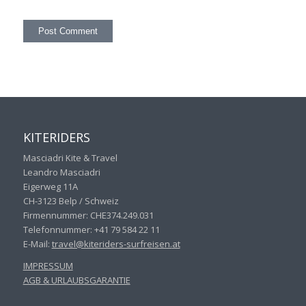
KITERIDERS
Masciadri Kite & Travel
Leandro Masciadri
Eigerweg 11A
CH-3123 Belp / Schweiz
Firmennummer: CHE374.249.031
Telefonnummer: +41 79 584 22 11
E-Mail:
travel@kiteriders-surfreisen.
at
IMPRESSUM
AGB & URLAUBSGARANTIE