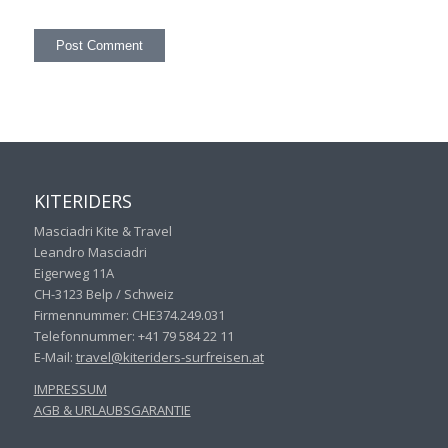
KITERIDERS
Masciadri Kite & Travel
Leandro Masciadri
Eigerweg 11A
CH-3123 Belp / Schweiz
Firmennummer: CHE374.249.031
Telefonnummer: +41 79 584 22 11
E-Mail:
travel@kiteriders-surfreisen.
at
IMPRESSUM
AGB & URLAUBSGARANTIE