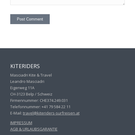
KITERIDERS
Masciadri Kite & Travel
Leandro Masciadri
Eigerweg 11A
CH-3123 Belp / Schweiz
Firmennummer: CHE374.249.031
Telefonnummer: +41 79 584 22 11
E-Mail:
travel@kiteriders-surfreisen.
at
IMPRESSUM
AGB & URLAUBSGARANTIE